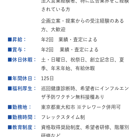
法人営業経験者、特に広告業界をご経験
されている方
企画立案・提案からの受注経験のある
方、大歓迎
■昇給：
年2回 業績・査定による
■賞与：
年2回 業績・査定による
■休日休暇：
土・日曜日、祝祭日、創立記念日、夏
季、年末年始、有給休暇
■年間休日：
125日
■福利厚生：
巡回健康診断時、希望者にインフルエン
ザ予防ワクチン無料接種あり
■勤務地：
東京都東大和市 ※テレワーク併用可
■勤務時間：
フレックスタイム制
■教育制度：
資格取得奨励制度、希望者研修、階層別
研修など