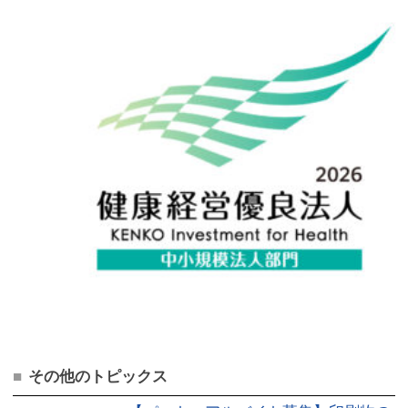
■
その他のトピックス
【パート・アルバイト募集】印刷物の
2026.01.22
仕分け・梱包作業スタッフ募集！！
経産省「健康経営優良法人2025」認定
2025.03.12
を取得
経産省「健康経営優良法人2024」認定
2024.04.09
を取得
業務拡大により印刷物の加工・梱包作
2024.01.31
業スタッフ募集中！！
＜業務拡大につき＞印刷オペレーター
2023.12.11
正社員募集！！
株式会社ニシカワ印刷がFSC®認証を
2023.10.18
取得しました
経産省「健康経営優良法人2023」認定
2023.03.10
を取得
【笹井事業所】笹井小学校の小学生た
2022.12.12
ちが工場見学にいらっしゃいました。
【お知らせ】グリーンプリンティング
2022.03.24
マークの認証取得